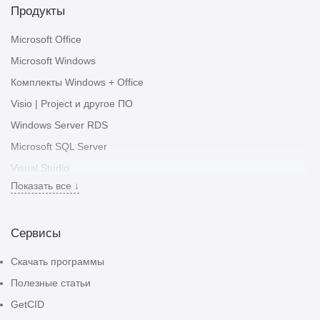
Продукты
Microsoft Office
Microsoft Windows
Комплекты Windows + Office
Visio | Project и другое ПО
Windows Server RDS
Microsoft SQL Server
Visual Studio
Показать все ↓
Autodesk
Adobe
Сервисы
CorelDRAW
Подписки
Скачать программы
Антивирусы
Полезные статьи
ИИ Сервисы
GetCID
Подарочные карты