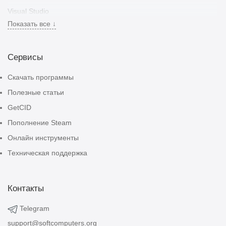
Visual Studio
Показать все ↓
Autodesk
Adobe
Сервисы
CorelDRAW
Подписки
Скачать программы
Антивирусы
Полезные статьи
ИИ Сервисы
GetCID
Подарочные карты
Пополнение Steam
Игры и игровые ценности
Онлайн инструменты
Техническая поддержка
Контакты
Telegram
support@softcomputers.org